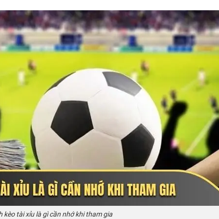
h kèo tài xỉu là gì cần nhớ khi tham gia