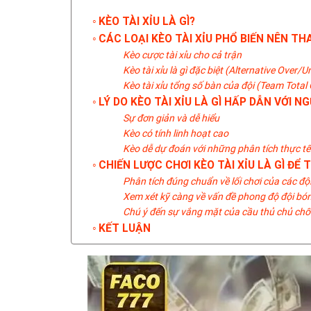
KÈO TÀI XỈU LÀ GÌ?
CÁC LOẠI KÈO TÀI XỈU PHỔ BIẾN NÊN TH
Kèo cược tài xỉu cho cả trận
Kèo tài xỉu là gì đặc biệt (Alternative Over/U
Kèo tài xỉu tổng số bàn của đội (Team Total
LÝ DO KÈO TÀI XỈU LÀ GÌ HẤP DẪN VỚI N
Sự đơn giản và dễ hiểu
Kèo có tính linh hoạt cao
Kèo dễ dự đoán với những phân tích thực tế
CHIẾN LƯỢC CHƠI KÈO TÀI XỈU LÀ GÌ ĐỂ
Phân tích đúng chuẩn về lối chơi của các độ
Xem xét kỹ càng về vấn đề phong độ đội bó
Chú ý đến sự vắng mặt của cầu thủ chủ chố
KẾT LUẬN