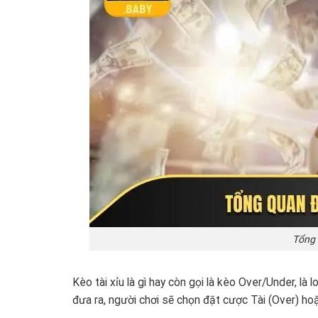
Tổng 
Kèo tài xỉu là gì hay còn gọi là kèo Over/Under, l
đưa ra, người chơi sẽ chọn đặt cược Tài (Over) hoặ