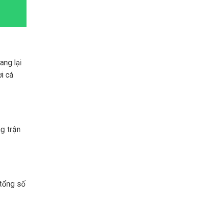
ang lại
ơi cá
ng trận
 tổng số