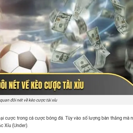
quan đôi nét về kèo cược tài xỉu
à loại cược trong cá cược bóng đá. Tùy vào số lượng bàn thắng mà n
c Xỉu (Under).