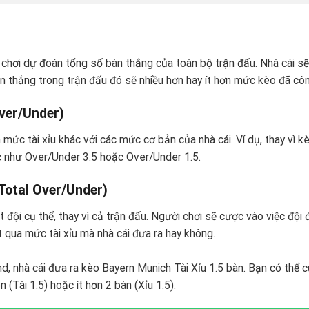
i chơi dự đoán tổng số bàn thắng của toàn bộ trận đấu. Nhà cái sẽ
 thắng trong trận đấu đó sẽ nhiều hơn hay ít hơn mức kèo đã cô
Over/Under)
 mức tài xỉu khác với các mức cơ bản của nhà cái. Ví dụ, thay vì k
ác như Over/Under 3.5 hoặc Over/Under 1.5.
 Total Over/Under)
đội cụ thể, thay vì cả trận đấu. Người chơi sẽ cược vào việc đội 
 qua mức tài xỉu mà nhà cái đưa ra hay không.
, nhà cái đưa ra kèo Bayern Munich Tài Xỉu 1.5 bàn. Bạn có thể 
 (Tài 1.5) hoặc ít hơn 2 bàn (Xỉu 1.5).