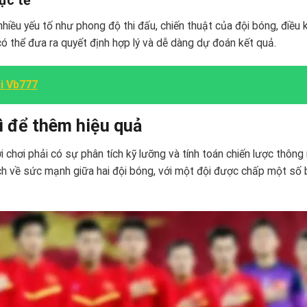
ực tế
 nhiều yếu tố như phong độ thi đấu, chiến thuật của đội bóng, điều 
i có thể đưa ra quyết định hợp lý và dễ dàng dự đoán kết quả.
i Vb777
gì để thêm hiệu quả
i chơi phải có sự phân tích kỹ lưỡng và tính toán chiến lược thông
ch về sức mạnh giữa hai đội bóng, với một đội được chấp một số 