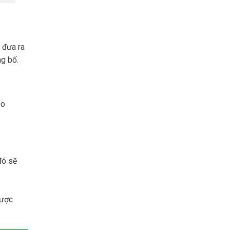
 đưa ra
ng bố.
èo
đó sẽ
cược