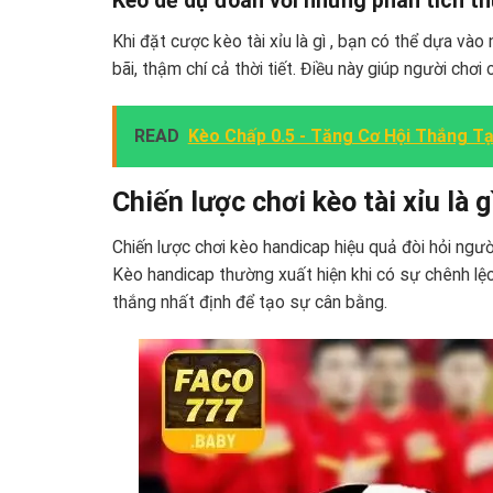
Kèo dễ dự đoán với những phân tích th
Khi đặt cược kèo tài xỉu là gì , bạn có thể dựa vào
bãi, thậm chí cả thời tiết. Điều này giúp người chơ
READ
Kèo Chấp 0.5 - Tăng Cơ Hội Thắng Tạ
Chiến lược chơi kèo tài xỉu là 
Chiến lược chơi kèo handicap hiệu quả đòi hỏi ngườ
Kèo handicap thường xuất hiện khi có sự chênh lệ
thắng nhất định để tạo sự cân bằng.