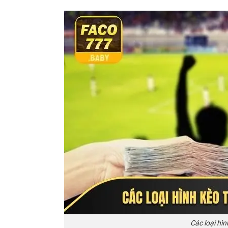
Các loại hìn