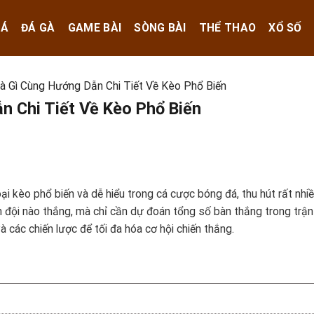
CÁ
ĐÁ GÀ
GAME BÀI
SÒNG BÀI
THỂ THAO
XỔ SỐ
Là Gì Cùng Hướng Dẫn Chi Tiết Về Kèo Phổ Biến
n Chi Tiết Về Kèo Phổ Biến
oại kèo phổ biến và dễ hiểu trong cá cược bóng đá, thu hút rất nhi
 đội nào thắng, mà chỉ cần dự đoán tổng số bàn thắng trong trận
 các chiến lược để tối đa hóa cơ hội chiến thắng.