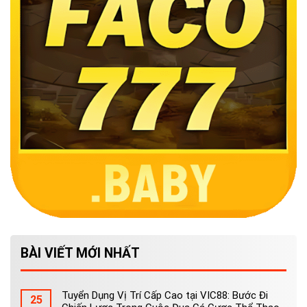
BÀI VIẾT MỚI NHẤT
Tuyển Dụng Vị Trí Cấp Cao tại VIC88: Bước Đi
25