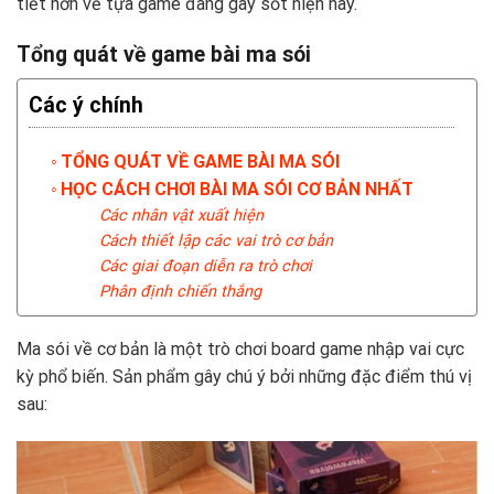
tiết hơn về tựa game đang gây sốt hiện nay.
Tổng quát về game bài ma sói
Các ý chính
TỔNG QUÁT VỀ GAME BÀI MA SÓI
HỌC CÁCH CHƠI BÀI MA SÓI CƠ BẢN NHẤT
Các nhân vật xuất hiện
Cách thiết lập các vai trò cơ bản
Các giai đoạn diễn ra trò chơi
Phân định chiến thắng
Ma sói về cơ bản là một trò chơi board game nhập vai cực
kỳ phổ biến. Sản phẩm gây chú ý bởi những đặc điểm thú vị
sau: