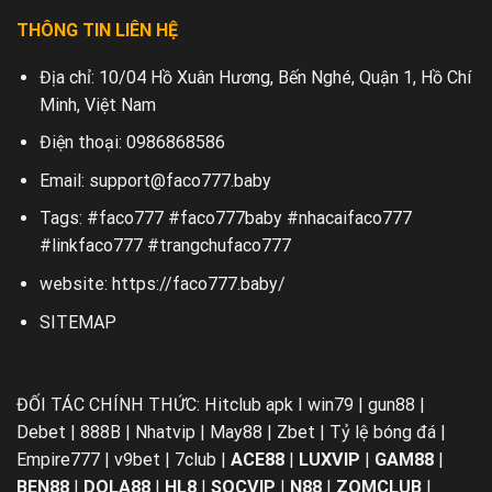
THÔNG TIN LIÊN HỆ
Địa chỉ:
10/04 Hồ Xuân Hương, Bến Nghé, Quận 1, Hồ Chí
Minh, Việt Nam
Điện thoại:
0986868586
Email:
support@faco777.baby
Tags:
#faco777 #faco777baby #nhacaifaco777
#linkfaco777 #trangchufaco777
website:
https://faco777.baby/
SITEMAP
ĐỐI TÁC CHÍNH THỨC:
Hitclub apk
I
win79
|
gun88
|
Debet
|
888B
|
Nhatvip
|
May88
|
Zbet
|
Tỷ lệ bóng đá
|
Empire777
|
v9bet
|
7club
|
ACE88
|
LUXVIP
|
GAM88
|
BEN88
|
DOLA88
|
HL8
|
SOCVIP
|
N88
|
ZOMCLUB
|