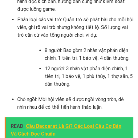
hành đọc kịch bản, hướng dẫn cũng như kiểm soát
được luồng game.
Phân loại các vai trò: Quản trò sẽ phát bài cho mỗi hội
viên, ghi rõ vai trò nhưng không tiết lộ. Số lượng vai
trò căn cứ vào tổng người chơi, ví dụ:
8 người: Bao gồm 2 nhân vật phản diện
chính, 1 tiên tri, 1 bảo vệ, 4 dân thường.
12 người: 3 nhân vật phản diện chính, 1
tiên tri, 1 bảo vệ, 1 phù thủy, 1 thợ săn, 5
dân thường.
Chỗ ngồi: Mỗi hội viên sẽ được ngồi vòng tròn, dễ
nhìn nhau để có thể tiến hành thảo luận.
READ
Cầu Baccarat Là Gì? Các Loại Cầu Cơ Bản
Và Cách Đọc Chuẩn