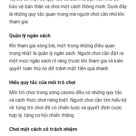
bảo vệ bản thân và chơi một cách thông minh. Dưới đây
là những quy tắc quan trọng mà người chơi cần nhớ khi
tham gia:
Quản lý ngân sách
Khi tham gia sòng bài, một trong những điều quan
trọng nhất là quản lý ngân sách. Người chơi cần đặt ra
một mức ngân sách rõ ràng trước khi tham gia và kiên
quyết tuân thủ nó để tránh mất tiền quá nhanh.
Hiểu quy tắc của mỗi trò chơi
Mỗi trò chơi trong sòng casino đều có những quy tắc
và cách thức chơi riêng biệt. Người chơi cần tìm hiểu kỹ
về từng trò chơi để có chiến lược và quyết định cược
hợp lý, tăng cơ hội chiến thắng.
Chơi một cách có trách nhiệm