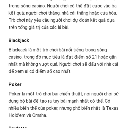
trong sòng casino. Người chơi có thể đặt cược vào ba
kết quả: người chơi thắng, nhà cái thắng hoặc cửa hòa.
Trò chơi này yêu cầu người chơi dự đoán kết quả dựa
trên tổng giá trị của các lá bài.
Blackjack
Blackjack là một trò chơi bài nổi tiếng trong sòng
casino, trong đó mục tiêu là đạt điểm số 21 hoặc gần
nhất mà không vượt quá. Người chơi sẽ đấu với nhà cái
để xem ai có điểm số cao nhất.
Poker
Poker là một trò chơi bài chiến thuật, nơi người chơi sử
dụng bộ bài để tạo ra tay bài mạnh nhất có thể. Có
nhiều biến thể của poker, nhưng phổ biến nhất là Texas
Hold’em và Omaha.