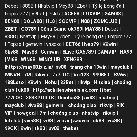
Debet
|
888B
|
Nhatvip
|
May88
|
Zbet
|
Tỷ lệ bóng đá
|
Empire777
|
v9bet
|
7club
|
ACE88
|
LUXVIP
|
GAM88
|
BEN88
|
DOLA88
|
HL8
|
SOCVIP
|
N88
|
ZOMCLUB
|
ZBET
|
GO789
|
Cổng Game ok789
|
MAY88
|
Debet
|
888B
|
Nhatvip
|
May88
|
Zbet
|
Tỷ lệ bóng đá
|
Empire777
|
Topzo |
gemwin
|
vnsoxo
|
BET66
|
Neo79
|
K9win
|
Sky88
|
May88
|
Gemwin
|
8Live
|
GA6789
|
GAMVIP
|
NA99
|
VI68
|
WIN68
|
WINCLUB
|
XENG88
|
https://may88.biz.in/
|
sv88
|
trang chủ 13win
|
mayclub
|
WINVN
|
7M
|
Rikvip
|
777LOC
|
Vui123
|
999BET
|
SV66
|
188Loto
|
K9win
|
Nohu
|
33Bet
|
rikvip
|
Hitclub
|
choáng
club
|
uk88
|
http://achilleswheels.uk.com
|
ibet
|
777LOC
|
383SPORTS
|
thanbai88
|
sv88
|
nhatvip
|
mayclub
|
viva88
|
gemwin
|
choáng club
|
rikvip
|
RIK
VIP
|
nowgoal
|
7m
|
choáng club
|
nhatvip
|
rikvip
|
hitclub
|
viva88
|
sv88
|
winvn
|
saowin
|
uk88
|
vic88
|
99OK
|
9win
|
tk88
|
sv88
|
thabet