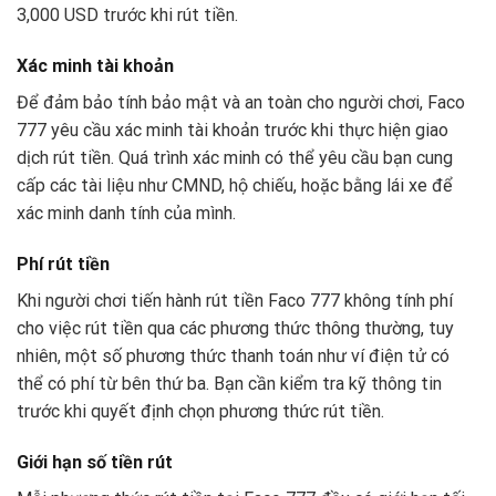
3,000 USD trước khi rút tiền.
Xác minh tài khoản
Để đảm bảo tính bảo mật và an toàn cho người chơi, Faco
777 yêu cầu xác minh tài khoản trước khi thực hiện giao
dịch rút tiền. Quá trình xác minh có thể yêu cầu bạn cung
cấp các tài liệu như CMND, hộ chiếu, hoặc bằng lái xe để
xác minh danh tính của mình.
Phí rút tiền
Khi người chơi tiến hành rút tiền Faco 777 không tính phí
cho việc rút tiền qua các phương thức thông thường, tuy
nhiên, một số phương thức thanh toán như ví điện tử có
thể có phí từ bên thứ ba. Bạn cần kiểm tra kỹ thông tin
trước khi quyết định chọn phương thức rút tiền.
Giới hạn số tiền rút