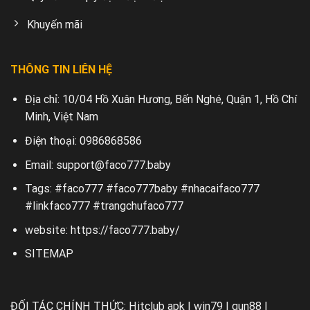
Khuyến mãi
THÔNG TIN LIÊN HỆ
Địa chỉ:
10/04 Hồ Xuân Hương, Bến Nghé, Quận 1, Hồ Chí
Minh, Việt Nam
Điện thoại:
0986868586
Email:
support@faco777.baby
Tags:
#faco777 #faco777baby #nhacaifaco777
#linkfaco777 #trangchufaco777
website:
https://faco777.baby/
SITEMAP
ĐỐI TÁC CHÍNH THỨC:
Hitclub apk
I
win79
|
gun88
|