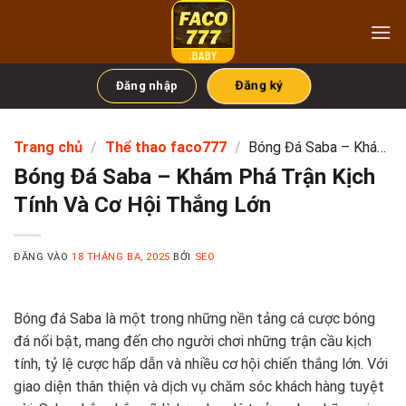
Bỏ
qua
nội
dung
Đăng ký
Đăng nhập
Trang chủ
/
Thể thao faco777
/
Bóng Đá Saba – Khám
Phá Trận Kịch Tính Và Cơ Hội Thắng Lớn
Bóng Đá Saba – Khám Phá Trận Kịch
Tính Và Cơ Hội Thắng Lớn
ĐĂNG VÀO
18 THÁNG BA, 2025
BỞI
SEO
Bóng đá Saba là một trong những nền tảng cá cược bóng
đá nổi bật, mang đến cho người chơi những trận cầu kịch
tính, tỷ lệ cược hấp dẫn và nhiều cơ hội chiến thắng lớn. Với
giao diện thân thiện và dịch vụ chăm sóc khách hàng tuyệt