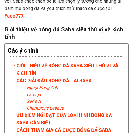
vời, Saba chắc chắn sẽ là lựa chọn lý tưởng cho những ai
đam mê bóng đá và yêu thích thử thách cá cược tại
Faco777
.
Giới thiệu về bóng đá Saba siêu thú vị và kịch
tính
Các ý chính
GIỚI THIỆU VỀ BÓNG ĐÁ SABA SIÊU THÚ VỊ VÀ
KỊCH TÍNH
CÁC GIẢI ĐẤU BÓNG ĐÁ TẠI SABA
Ngoại Hạng Anh
La Liga
Serie A
Champions League
ƯU ĐIỂM NỔI BẬT CỦA LOẠI HÌNH BÓNG ĐÁ
SABA CẦN BIẾT
CÁCH THAM GIA CÁ CƯỢC BÓNG ĐÁ SABA