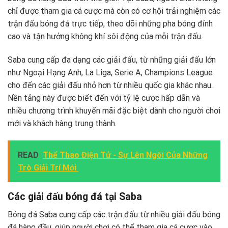
chỉ được tham gia cá cược mà còn có cơ hội trải nghiệm các
trận đấu bóng đá trực tiếp, theo dõi những pha bóng đỉnh
cao và tận hưởng không khí sôi động của mỗi trận đấu.
Saba cung cấp đa dạng các giải đấu, từ những giải đấu lớn
như Ngoại Hạng Anh, La Liga, Serie A, Champions League
cho đến các giải đấu nhỏ hơn từ nhiều quốc gia khác nhau.
Nền tảng này được biết đến với tỷ lệ cược hấp dẫn và
nhiều chương trình khuyến mãi đặc biệt dành cho người chơi
mới và khách hàng trung thành.
READ
Thể Thao Điện Tử - Sự Lên Ngôi Của Những
Trò Giải Trí Mới
Các giải đấu bóng đá tại Saba
Bóng đá Saba cung cấp các trận đấu từ nhiều giải đấu bóng
đá hàng đầu, giúp người chơi có thể tham gia cá cược vào