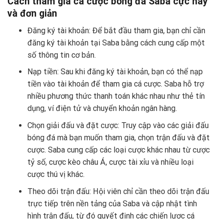
Cách tham gia cá cược bóng đá Saba cực hay
và đơn giản
Đăng ký tài khoản: Để bắt đầu tham gia, bạn chỉ cần
đăng ký tài khoản tại Saba bằng cách cung cấp một
số thông tin cơ bản.
Nạp tiền: Sau khi đăng ký tài khoản, bạn có thể nạp
tiền vào tài khoản để tham gia cá cược. Saba hỗ trợ
nhiều phương thức thanh toán khác nhau như thẻ tín
dụng, ví điện tử và chuyển khoản ngân hàng.
Chọn giải đấu và đặt cược: Truy cập vào các giải đấu
bóng đá mà bạn muốn tham gia, chọn trận đấu và đặt
cược. Saba cung cấp các loại cược khác nhau từ cược
tỷ số, cược kèo châu Á, cược tài xỉu và nhiều loại
cược thú vị khác.
Theo dõi trận đấu: Hội viên chỉ cần theo dõi trận đấu
trực tiếp trên nền tảng của Saba và cập nhật tình
hình trận đấu, từ đó quyết định các chiến lược cá