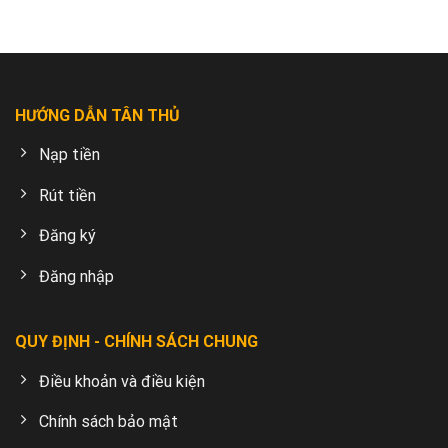
HƯỚNG DẪN TÂN THỦ
Nạp tiền
Rút tiền
Đăng ký
Đăng nhập
QUY ĐỊNH - CHÍNH SÁCH CHUNG
Điều khoản và điều kiện
Chính sách bảo mật