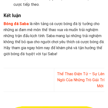
cược tiếp theo.
Kết luận
Bóng đá Saba
là nền tảng cá cược bóng đá lý tưởng cho
những ai đam mê môn thể thao vua và muốn trải nghiệm
những trận đấu kịch tính. Saba mang lại những trải nghiệm
không thể bỏ qua cho người chơi yêu thích cá cược bóng đá.
Hãy tham gia ngay hôm nay để khám phá và tận hưởng thế
giới bóng đá tuyệt vời tại Saba!
Thể Thao Điện Tử – Sự Lên
Ngôi Của Những Trò Giải Trí
Mới