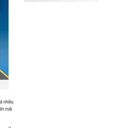
à nhiều
yến mãi