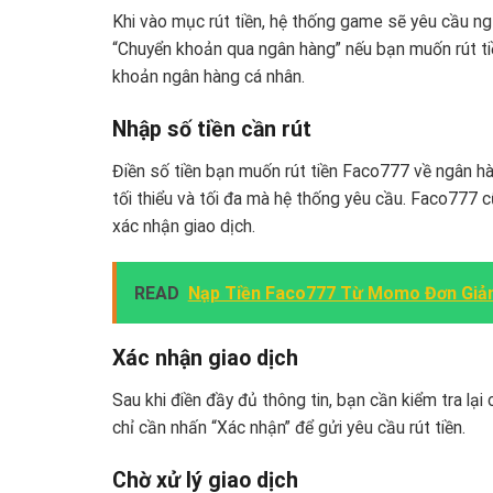
Khi vào mục rút tiền, hệ thống game sẽ yêu cầu n
“Chuyển khoản qua ngân hàng” nếu bạn muốn rút tiề
khoản ngân hàng cá nhân.
Nhập số tiền cần rút
Điền số tiền bạn muốn rút tiền Faco777 về ngân hàn
tối thiểu và tối đa mà hệ thống yêu cầu. Faco777 c
xác nhận giao dịch.
READ
Nạp Tiền Faco777 Từ Momo Đơn Giản
Xác nhận giao dịch
Sau khi điền đầy đủ thông tin, bạn cần kiểm tra lại
chỉ cần nhấn “Xác nhận” để gửi yêu cầu rút tiền.
Chờ xử lý giao dịch