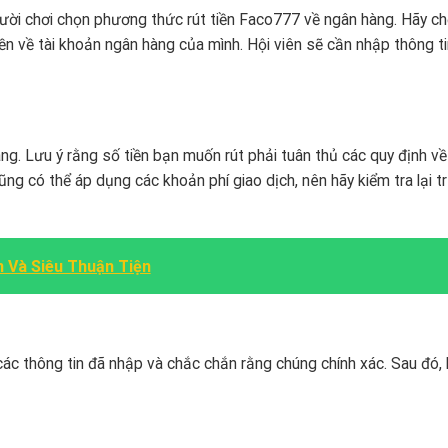
gười chơi chọn phương thức rút tiền Faco777 về ngân hàng. Hãy c
n về tài khoản ngân hàng của mình. Hội viên sẽ cần nhập thông ti
g. Lưu ý rằng số tiền bạn muốn rút phải tuân thủ các quy định về
ũng có thể áp dụng các khoản phí giao dịch, nên hãy kiểm tra lại t
 Và Siêu Thuận Tiện
 các thông tin đã nhập và chắc chắn rằng chúng chính xác. Sau đó, 