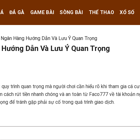
CÁ
ĐÁ GÀ
GAME BÀI
SÒNG BÀI
THỂ THAO
XỔ SỐ
ề Ngân Hàng Hướng Dẫn Và Lưu Ý Quan Trọng
 Hướng Dẫn Và Lưu Ý Quan Trọng
quy trình quan trọng mà người chơi cần hiểu rõ khi tham gia cá c
 cách rút tiền nhanh chóng và an toàn từ Faco777 về tài khoản 
rọng để tránh gặp phải sự cố trong quá trình giao dịch.