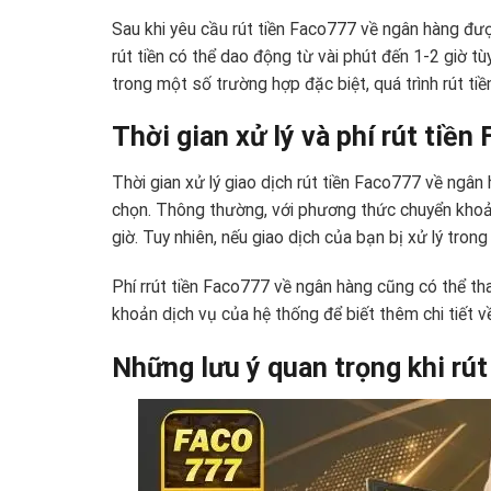
Sau khi yêu cầu rút tiền Faco777 về ngân hàng đượ
rút tiền có thể dao động từ vài phút đến 1-2 giờ 
trong một số trường hợp đặc biệt, quá trình rút tiề
Thời gian xử lý và phí rút tiền
Thời gian xử lý giao dịch rút tiền Faco777 về ngâ
chọn. Thông thường, với phương thức chuyển khoả
giờ. Tuy nhiên, nếu giao dịch của bạn bị xử lý tron
Phí rrút tiền Faco777 về ngân hàng cũng có thể tha
khoản dịch vụ của hệ thống để biết thêm chi tiết về
Những lưu ý quan trọng khi rú