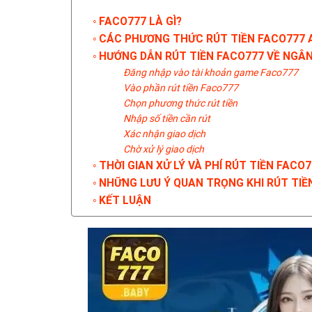
FACO777 LÀ GÌ?
CÁC PHƯƠNG THỨC RÚT TIỀN FACO777 
HƯỚNG DẪN RÚT TIỀN FACO777 VỀ NGÂ
Đăng nhập vào tài khoản game Faco777
Vào phần rút tiền Faco777
Chọn phương thức rút tiền
Nhập số tiền cần rút
Xác nhận giao dịch
Chờ xử lý giao dịch
THỜI GIAN XỬ LÝ VÀ PHÍ RÚT TIỀN FACO
NHỮNG LƯU Ý QUAN TRỌNG KHI RÚT TIỀ
KẾT LUẬN