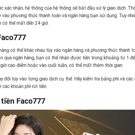
c xác nhận, hệ thống của hệ thống sẽ bắt đầu xử lý giao dịch. Thờ
tùy vào phương thức thanh toán và ngân hàng bạn sử dụng. Tuy nhi
n có thể mất đến 24 giờ.
 Faco777
n hàng có thể khác nhau tùy vào ngân hàng và phương thức thanh t
n qua ngân hàng, bạn có thể nhận được tiền trong khoảng từ 1 đ
g giờ cao điểm hoặc vào cuối tuần, có thể mất thêm thời gian.
y đổi tùy vào từng giao dịch cụ thể. Hãy kiểm tra bảng phí và các 
 các khoản phí rút tiền.
t tiền Faco777