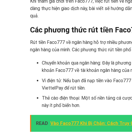
Khi tham gia chơi trên Faco777, việc rút tiền về n
dàng thực hiện giao dịch này, bài viết sẽ hướng d
quả.
Các phương thức rút tiền Faco
Rút tiền Faco777 về ngân hàng hỗ trợ nhiều phương 
ngân hàng của mình. Các phương thức rút tiền phổ
Chuyển khoản qua ngân hàng: Đây là phương th
khoản Faco777 về tài khoản ngân hàng của 
Ví điện tử: Nếu bạn đã nạp tiền vào Faco777
ViettelPay để rút tiền.
Thẻ cào điện thoại: Một số nền tảng cá cược 
này ít phổ biến hơn.
READ
Vào Faco777 Khi Bị Chặn: Cách Truy 