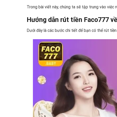
Trong bài viết này, chúng ta sẽ tập trung vào việc
Hướng dẫn rút tiền Faco777 v
Dưới đây là các bước chi tiết để bạn có thể rút ti