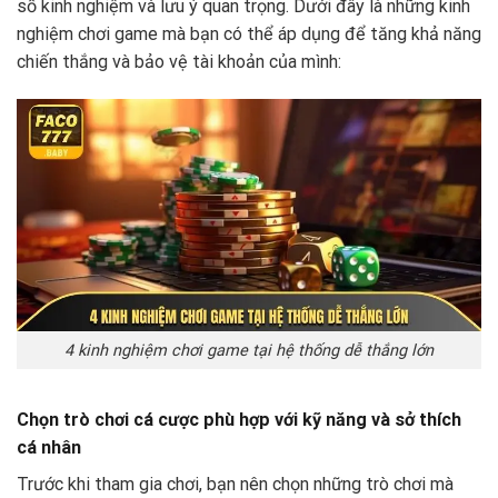
số kinh nghiệm và lưu ý quan trọng. Dưới đây là những kinh
nghiệm chơi game mà bạn có thể áp dụng để tăng khả năng
chiến thắng và bảo vệ tài khoản của mình:
4 kinh nghiệm chơi game tại hệ thống dễ thắng lớn
Chọn trò chơi cá cược phù hợp với kỹ năng và sở thích
cá nhân
Trước khi tham gia chơi, bạn nên chọn những trò chơi mà