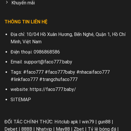
Khuyến mãi
THÔNG TIN LIÊN HỆ
Địa chỉ:
10/04 Hồ Xuân Hương, Bến Nghé, Quận 1, Hồ Chí
Minh, Việt Nam
Điện thoại:
0986868586
Email:
support@faco777.baby
Tags:
#faco777 #faco777baby #nhacaifaco777
#linkfaco777 #trangchufaco777
website:
https://faco777.baby/
SITEMAP
ĐỐI TÁC CHÍNH THỨC:
Hitclub apk
I
win79
|
gun88
|
Debet
|
888B
|
Nhatvip
|
May88
|
Zbet
|
Tỷ lệ bóng đá
|