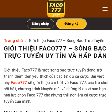
Bỏ
qua
nội
dung
Đăng ký
Đăng nhập
Trang chủ
/
Giới thiệu Faco777 – Sòng Bạc Trực Tuyến
Uy Tín Và Hấp Dẫn
GIỚI THIỆU FACO777 – SÒNG BẠC
TRỰC TUYẾN UY TÍN VÀ HẤP DẪN
Giới thiệu Faco777 là một sòng bạc trực tuyến đang trở
thành điểm đến yêu thích của các tín đồ cá cược. Bài viết
này
Faco777
sẽ giới thiệu chi tiết về Faco 777, các trò chơi
nổi bật, chương trình khuyến mãi và những lý do vì sao bạn
nên lựa chọn Faco 777 cho những trải nghiệm cá cược trực
tuyến của mình.