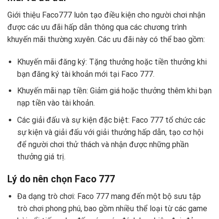
Giới thiệu Faco777 luôn tạo điều kiện cho người chơi nhận
được các ưu đãi hấp dẫn thông qua các chương trình
khuyến mãi thường xuyên. Các ưu đãi này có thể bao gồm:
Khuyến mãi đăng ký: Tặng thưởng hoặc tiền thưởng khi
bạn đăng ký tài khoản mới tại Faco 777.
Khuyến mãi nạp tiền: Giảm giá hoặc thưởng thêm khi bạn
nạp tiền vào tài khoản.
Các giải đấu và sự kiện đặc biệt: Faco 777 tổ chức các
sự kiện và giải đấu với giải thưởng hấp dẫn, tạo cơ hội
để người chơi thử thách và nhận được những phần
thưởng giá trị.
Lý do nên chọn Faco 777
Đa dạng trò chơi: Faco 777 mang đến một bộ sưu tập
trò chơi phong phú, bao gồm nhiều thể loại từ các game