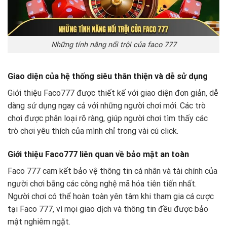
Những tính năng nổi trội của faco 777
Giao diện của hệ thống siêu thân thiện và dễ sử dụng
Giới thiệu Faco777 được thiết kế với giao diện đơn giản, dễ
dàng sử dụng ngay cả với những người chơi mới. Các trò
chơi được phân loại rõ ràng, giúp người chơi tìm thấy các
trò chơi yêu thích của mình chỉ trong vài cú click.
Giới thiệu Faco777 liên quan về bảo mật an toàn
Faco 777 cam kết bảo vệ thông tin cá nhân và tài chính của
người chơi bằng các công nghệ mã hóa tiên tiến nhất.
Người chơi có thể hoàn toàn yên tâm khi tham gia cá cược
tại Faco 777, vì mọi giao dịch và thông tin đều được bảo
mật nghiêm ngặt.