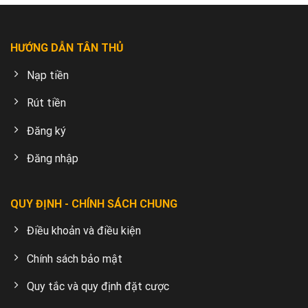
HƯỚNG DẪN TÂN THỦ
Nạp tiền
Rút tiền
Đăng ký
Đăng nhập
QUY ĐỊNH - CHÍNH SÁCH CHUNG
Điều khoản và điều kiện
Chính sách bảo mật
Quy tắc và quy định đặt cược