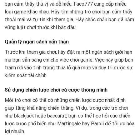
bạn cảm thấy thú vị và dễ hiểu. Faco777 cung cấp nhiều
loại game khác nhau. Hãy tìm những trò chơi bạn cảm thấy
thoải mái và tự tin khi tham gia. Hãy chắc chắn bạn đã nắm
vững luật chơi trước khi bắt đầu.
Quản lý ngân sách cẩn thận
Trước khi tham gia chơi, hãy đặt ra một ngân sách giới hạn
mà bạn sẵn sàng chi cho việc chơi game. Việc này giúp bạn
tránh rơi vào tình trạng thua lỗ quá mức và duy trì được sự
kiểm soát tài chính.
Sử dụng chiến lược chơi cá cược thông minh
Mỗi trò chơi có thể có những chiến lược cược nhất định
giúp tăng khả năng chiến thắng. Ví dụ, trong các trò chơi
như blackjack hoặc baccarat, bạn có thể học hỏi các chiến
lược cược phổ biến như Martingale hay Paroli để tối ưu hóa
lợi nhuận.