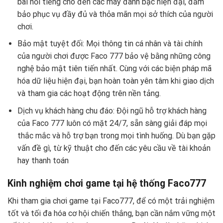
bài nổi tiếng cho đến các máy đánh bạc hiện đại, đảm
bảo phục vụ đầy đủ và thỏa mãn mọi sở thích của người
chơi.
Bảo mật tuyệt đối: Mọi thông tin cá nhân và tài chính
của người chơi được Faco 777 bảo vệ bằng những công
nghệ bảo mật tiên tiến nhất. Cùng với các biện pháp mã
hóa dữ liệu hiện đại, bạn hoàn toàn yên tâm khi giao dịch
và tham gia các hoạt động trên nền tảng.
Dịch vụ khách hàng chu đáo: Đội ngũ hỗ trợ khách hàng
của Faco 777 luôn có mặt 24/7, sẵn sàng giải đáp mọi
thắc mắc và hỗ trợ bạn trong mọi tình huống. Dù bạn gặp
vấn đề gì, từ kỹ thuật cho đến các yêu cầu về tài khoản
hay thanh toán
Kinh nghiệm chơi game tại hệ thống Faco777
Khi tham gia chơi game tại Faco777, để có một trải nghiệm
tốt và tối đa hóa cơ hội chiến thắng, bạn cần nắm vững một