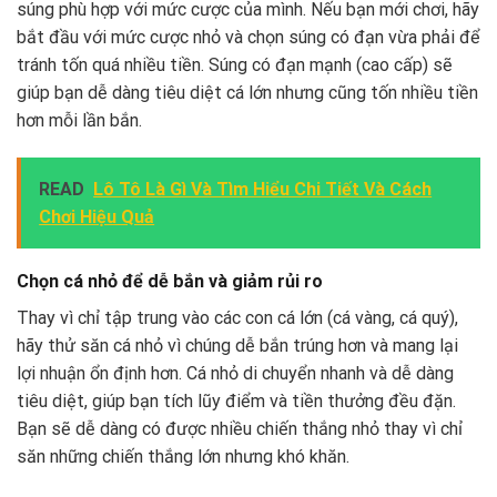
súng phù hợp với mức cược của mình. Nếu bạn mới chơi, hãy
bắt đầu với mức cược nhỏ và chọn súng có đạn vừa phải để
tránh tốn quá nhiều tiền. Súng có đạn mạnh (cao cấp) sẽ
giúp bạn dễ dàng tiêu diệt cá lớn nhưng cũng tốn nhiều tiền
hơn mỗi lần bắn.
READ
Lô Tô Là Gì Và Tìm Hiểu Chi Tiết Và Cách
Chơi Hiệu Quả
Chọn cá nhỏ để dễ bắn và giảm rủi ro
Thay vì chỉ tập trung vào các con cá lớn (cá vàng, cá quý),
hãy thử săn cá nhỏ vì chúng dễ bắn trúng hơn và mang lại
lợi nhuận ổn định hơn. Cá nhỏ di chuyển nhanh và dễ dàng
tiêu diệt, giúp bạn tích lũy điểm và tiền thưởng đều đặn.
Bạn sẽ dễ dàng có được nhiều chiến thắng nhỏ thay vì chỉ
săn những chiến thắng lớn nhưng khó khăn.