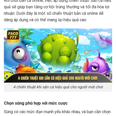
Khi chơi bắn cá online, việc áp dụng chiến thuật săn cá hiệu
quả sẽ giúp bạn tăng cơ hội trúng thưởng và tối đa hóa lợi
nhuận. Dưới đây là một số chiến thuật bắn cá online dễ
dàng áp dụng và có thể mang lại hiệu quả cao:
4 chiến thuật khi săn cá hiệu quả cho người mới chơi
Chọn súng phù hợp với mức cược
Súng có các mức đạn mạnh yếu khác nhau, và bạn cần chọn