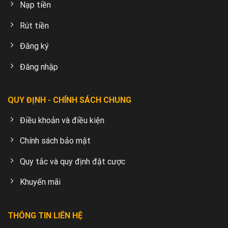
Nạp tiền
Rút tiền
Đăng ký
Đăng nhập
QUY ĐỊNH - CHÍNH SÁCH CHUNG
Điều khoản và điều kiện
Chính sách bảo mật
Quy tắc và quy định đặt cược
Khuyến mãi
THÔNG TIN LIÊN HỆ