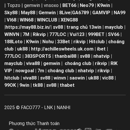
|
Topzo |
gemwin
|
vnsoxo
|
BET66
|
Neo79
|
K9win
|
Sky88
|
May88
|
Gemwin
|
8Live
|
GA6789
|
GAMVIP
|
NA99
|
VI68
|
WIN68
|
WINCLUB
|
XENG88
|
https://may88.biz.in/
|
sv88
|
trang chủ 13win
|
mayclub
|
WINVN
|
7M
|
Rikvip
|
777LOC
|
Vui123
|
999BET
|
SV66
|
188Loto
|
K9win
|
Nohu
|
33Bet
|
rikvip
|
Hitclub
|
choáng
club
|
uk88
|
http://achilleswheels.uk.com
|
ibet
|
777LOC
|
383SPORTS
|
thanbai88
|
sv88
|
nhatvip
|
mayclub
|
viva88
|
gemwin
|
choáng club
|
rikvip
|
RIK
VIP
|
nowgoal
|
7m
|
choáng club
|
nhatvip
|
rikvip
|
hitclub
|
viva88
|
sv88
|
winvn
|
saowin
|
uk88
|
vic88
|
99OK
|
9win
|
tk88
|
sv88
|
thabet
2025 © FACO777 - LNK | NANHI
Phương thức Thanh toán