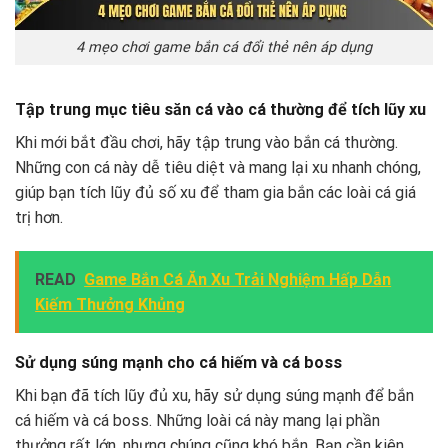
4 mẹo chơi game bắn cá đổi thẻ nên áp dụng
Tập trung mục tiêu săn cá vào cá thường để tích lũy xu
Khi mới bắt đầu chơi, hãy tập trung vào bắn cá thường.
Những con cá này dễ tiêu diệt và mang lại xu nhanh chóng,
giúp bạn tích lũy đủ số xu để tham gia bắn các loài cá giá
trị hơn.
READ
Game Bắn Cá Ăn Xu Trải Nghiệm Hấp Dẫn
Kiếm Thưởng Khủng
Sử dụng súng mạnh cho cá hiếm và cá boss
Khi bạn đã tích lũy đủ xu, hãy sử dụng súng mạnh để bắn
cá hiếm và cá boss. Những loài cá này mang lại phần
thưởng rất lớn, nhưng chúng cũng khó bắn. Bạn cần kiên