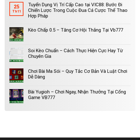
Tuyển Dụng Vị Trí Cấp Cao tại VIC88: Bước Đi
25
Chiến Lược Trong Cuộc Đua Cá Cược Thể Thao
Th11
Hợp Pháp
Kèo Chấp 0.5 – Tăng Cơ Hội Thắng Tại Vb777
Soi Kèo Chuẩn – Cách Thực Hiện Cực Hay Từ
Chuyên Gia
Chơi Bài Ma Sói – Quy Tắc Cơ Bản Và Luật Chơi
Dễ Dàng
Bài Yugioh – Chơi Ngay, Nhận Thưởng Tại Cổng
Game VB777