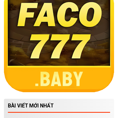
BÀI VIẾT MỚI NHẤT