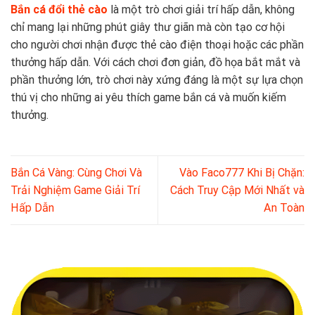
Bắn cá đổi thẻ cào
là một trò chơi giải trí hấp dẫn, không
chỉ mang lại những phút giây thư giãn mà còn tạo cơ hội
cho người chơi nhận được thẻ cào điện thoại hoặc các phần
thưởng hấp dẫn. Với cách chơi đơn giản, đồ họa bắt mắt và
phần thưởng lớn, trò chơi này xứng đáng là một sự lựa chọn
thú vị cho những ai yêu thích game bắn cá và muốn kiếm
thưởng.
Bắn Cá Vàng: Cùng Chơi Và
Vào Faco777 Khi Bị Chặn:
Trải Nghiệm Game Giải Trí
Cách Truy Cập Mới Nhất và
Hấp Dẫn
An Toàn