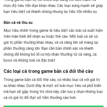
mức độ tiêu tốn đạn khác nhau. Các loại súng mạnh sẽ giúp
bạn tiêu diệt cá nhanh chóng nhưng lại tiêu tốn nhiều xu.
Bắn cá và thu xu
Mục tiêu chính trong game là tiêu diệt các loài cá xuất hiện
trên màn hình để nhận xu hoặc thẻ cào. Mỗi loài cá sẽ có
giá trị phần thưởng khác nhau, và cá càng lớn sẽ mang lại
phần thưởng càng lớn. Bạn cần bắn chính xác và nhanh
chóng để không bỏ lỡ cơ hội nhận thưởng từ cá vàng, cá
boss và những loài cá đặc biệt.
Các loại cá trong game bắn cá đổi thẻ cào
Trong game bắn cá đổi thẻ cào, có nhiều loại cá với giá trị
xu khác nhau. Dưới đây là một số loài mục tiêu cá phổ biến
mà bạn sẽ gặp trong trò chơi này, cần lưu ý chọn những loại
cá có giá trị để đạt số tiền thưởng cao hơn.